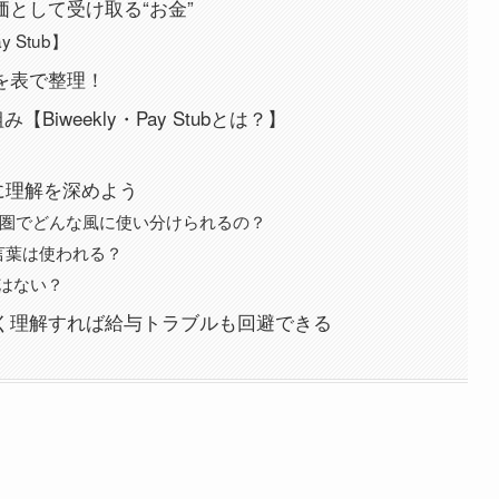
対価として受け取る“お金”
 Stub】
違いを表で整理！
iweekly・Pay Stubとは？】
に理解を深めよう
kって英語圏でどんな風に使い分けられるの？
いう言葉は使われる？
kはない？
k、正しく理解すれば給与トラブルも回避できる