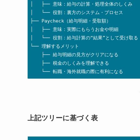
│   ├── 意味：給与の計算・処理全体のしくみ

│   └── 役割：裏方のシステム・プロセス

├── Paycheck（給与明細・受取額）

│   ├── 意味：実際にもらうお金や明細

│   └── 役割：給与計算の“結果”として受け取る

└── 理解するメリット

    ├── 給与明細の見方がクリアになる

    ├── 税金のしくみを理解できる

上記ツリーに基づく表