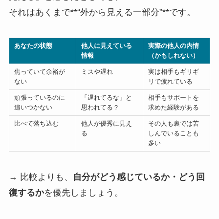
それはあくまで**“外から見える一部分”**です。
あなたの状態
他人に見えている
実際の他人の内情
情報
（かもしれない）
焦っていて余裕が
ミスや遅れ
実は相手もギリギ
ない
リで疲れている
頑張っているのに
「遅れてるな」と
相手もサポートを
追いつかない
思われてる？
求めた経験がある
比べて落ち込む
他人が優秀に見え
その人も裏では苦
る
しんでいることも
多い
→ 比較よりも、
自分がどう感じているか・どう回
復するか
を優先しましょう。