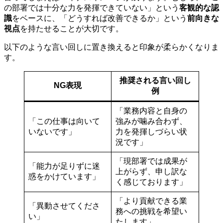
の部署では十分な力を発揮できていない」という
客観的な認
識
をベースに、「どうすれば改善できるか」という
前向きな
視点
を持たせることが大切です。
以下のような言い回しに置き換えると印象が柔らかくなりま
す。
推奨される言い回し
NG表現
例
「業務内容と自身の
「この仕事は向いて
強みが噛み合わず、
いないです」
力を発揮しづらい状
況です」
「現部署では成果が
「能力が足りずに迷
上がらず、申し訳な
惑をかけています」
く感じております」
「より貢献できる業
「異動させてくださ
務への挑戦を希望い
い」
たします」