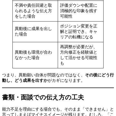
不満や責任回避と取
評価ダウンや配置に
られるような伝え方
消極的な印象を残す
をした場合
可能性
ポジション変更を正
異動後に成果を出し
解と証明でき、キャ
た場合
リアの転機になる
再調整が必要だが、
異動後も環境が合わ
方向修正を経験値と
なかった場合
して活かせる可能性
も
つまり、異動願い自体が問題なのではなく、
その後にどう行
動し、どう成果を出すか
がカギになります。
書類・面談での伝え方の工夫
能力不足を理由にする場合でも、そのまま「できません」と
言ってしまえばマイナスイメージが残ります。むしろ、「こ