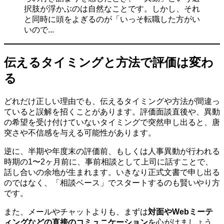
択肢が浮かぶのは自然なことです。しかし、それ
と同時に頭をよぎるのが「いっそ転職した方がい
いので...
伝えるタイミングと方法で評価は変わ
る
どれだけ正しい理由でも、伝えるタイミングや方法が間違っ
ていると誤解を招くことがあります。評価面談直後や、異動
の希望を受け付けていないタイミングで突然申し出ると、唐
突さや不信感を与える可能性があります。
逆に、半期や年度末の評価前、もしくは人事異動が行われる
時期の1〜2ヶ月前に、事前相談として上司に話すことで、
話し合いの余地が生まれます。いきなり正式文書で申し出る
のではなく、「相談ベース」でスタートするのも賢いやり方
です。
また、メールやチャットよりも、まずは
対面やWebミーテ
ィングなどの直接のコミュニケーション
を心がけましょう。