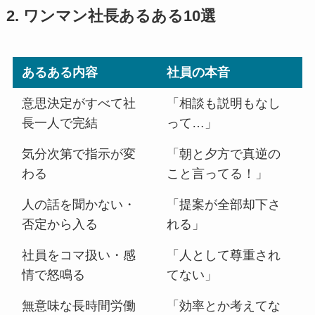
2. ワンマン社長あるある10選
あるある内容
社員の本音
意思決定がすべて社
「相談も説明もなし
長一人で完結
って…」
気分次第で指示が変
「朝と夕方で真逆の
わる
こと言ってる！」
人の話を聞かない・
「提案が全部却下さ
否定から入る
れる」
社員をコマ扱い・感
「人として尊重され
情で怒鳴る
てない」
無意味な長時間労働
「効率とか考えてな