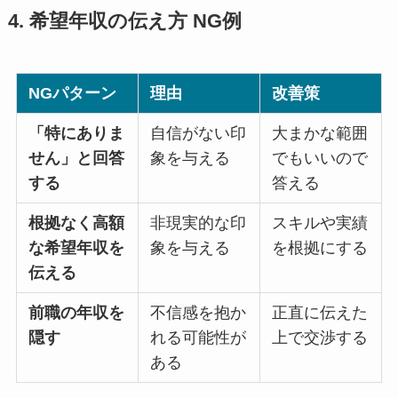
4. 希望年収の伝え方 NG例
NGパターン
理由
改善策
「特にありま
自信がない印
大まかな範囲
せん」と回答
象を与える
でもいいので
する
答える
根拠なく高額
非現実的な印
スキルや実績
な希望年収を
象を与える
を根拠にする
伝える
前職の年収を
不信感を抱か
正直に伝えた
隠す
れる可能性が
上で交渉する
ある