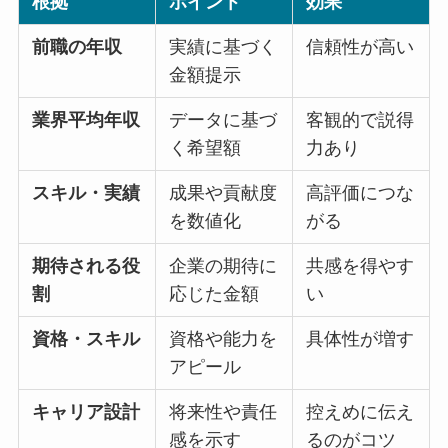
根拠
ポイント
効果
前職の年収
実績に基づく
信頼性が高い
金額提示
業界平均年収
データに基づ
客観的で説得
く希望額
力あり
スキル・実績
成果や貢献度
高評価につな
を数値化
がる
期待される役
企業の期待に
共感を得やす
割
応じた金額
い
資格・スキル
資格や能力を
具体性が増す
アピール
キャリア設計
将来性や責任
控えめに伝え
感を示す
るのがコツ