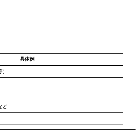
具体例
等）
など