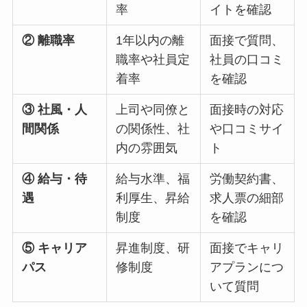
率
イトを確認
② 離職率
1年以内の離
面接で質問、
職率や社員定
社員の口コミ
着率
を確認
③ 社風・人
上司や同僚と
面接時の対応
間関係
の関係性、社
や口コミサイ
内の雰囲気
ト
④ 給与・待
給与水準、福
労働契約書、
遇
利厚生、昇給
求人票の細部
制度
を確認
⑤ キャリア
昇進制度、研
面接でキャリ
パス
修制度
アプランにつ
いて質問