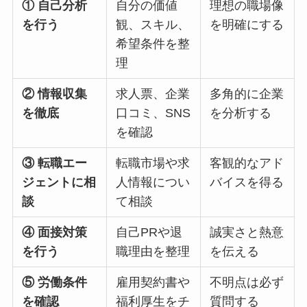
① 自己分析
自分の価値
理想の職場像
を行う
観、スキル、
を明確にする
希望条件を整
理
② 情報収集
求人票、企業
多角的に企業
を徹底
口コミ、SNS
を分析する
を確認
③ 転職エー
転職市場や求
客観的なアド
ジェントに相
人情報につい
バイスを得る
談
て相談
④ 面接対策
自己PRや退
誠実さと熱意
を行う
職理由を整理
を伝える
⑤ 労働条件
雇用契約書や
不明点は必ず
を確認
福利厚生をチ
質問する