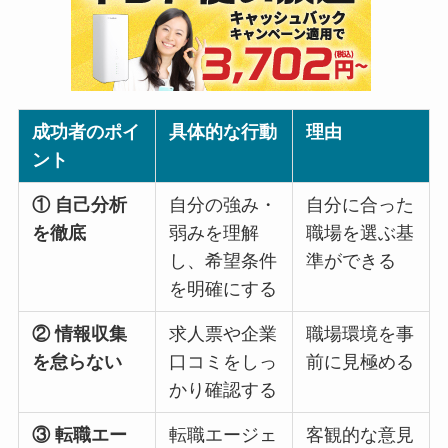
成功者のポイ
具体的な行動
理由
ント
① 自己分析
自分の強み・
自分に合った
を徹底
弱みを理解
職場を選ぶ基
し、希望条件
準ができる
を明確にする
② 情報収集
求人票や企業
職場環境を事
を怠らない
口コミをしっ
前に見極める
かり確認する
③ 転職エー
転職エージェ
客観的な意見