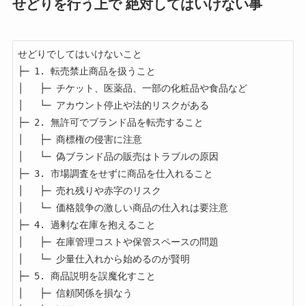
せどりを行う上で 絶対してはいけない事
せどりでしてはいけないこと

├─ 1. 転売禁止商品を扱うこと

│   ├─ チケット、医薬品、一部の化粧品や食品など

│   └─ アカウント停止や法的リスクがある

├─ 2. 無許可でブランド品を転売すること

│   ├─ 商標権の侵害に注意

│   └─ 偽ブランド品の販売はトラブルの原因

├─ 3. 市場調査をせずに商品を仕入れること

│   ├─ 売れ残りや赤字のリスク

│   └─ 価格競争の激しい商品の仕入れは要注意

├─ 4. 過剰な在庫を抱えること

│   ├─ 在庫管理コストや保管スペースの問題

│   └─ 少量仕入れから始めるのが賢明

├─ 5. 商品説明を誤魔化すこと

│   ├─ 信頼関係を損なう
