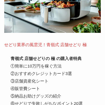
せどり業界の風雲児！青嶺式 店舗せどり 極
青嶺式 店舗せどりの 極 の購入者特典
①簡単に10万円を稼ぐ方法
②おすすめクレジットカード3選
③店舗資産化シート
④販管費シート
⑤納品お助けグッズの紹介
⑥せどりで失敗しがちなポイント20選