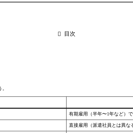
目次
う。
有期雇用（半年〜1年など）
直接雇用（派遣社員とは異な