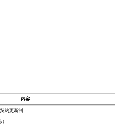
内容
で契約更新制
る）